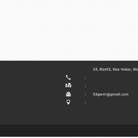
53, Rize53, Rize Haber, Ri
:
:
:
53gentr@gmail.com
: