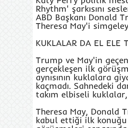
Katy Perry politik mesa
Rhythm' şarkısını sesl
ABD Başkanı Donald Tr
Theresa May'i simgeleye
​KUKLALAR DA EL ELE
Trump ve May'in geçen
gerçekleşen ilk görüşme
aynısının kuklalara giyd
kaçmadı. Sahnedeki dan
takım elbiseli kuklalar,
Theresa May, Donald T
kabul ettiği ilk konuğu