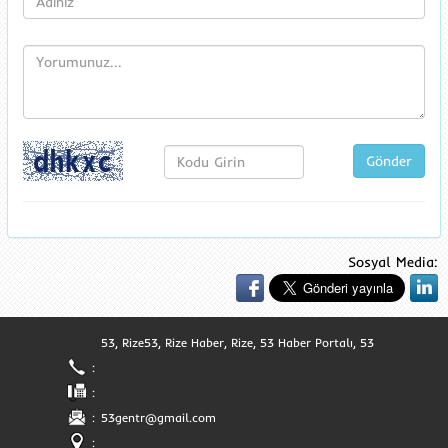
Gönder
Sosyal Media:
53, Rize53, Rize Haber, Rize, 53 Haber Portalı, 53
:
:
:
53gentr@gmail.com
: