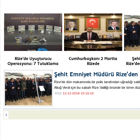
Rize'de Uyuşturucu
Cumhurbaşkanı 2 Martta
Şeh
Operasyonu: 7 Tutuklama
Rizede
Rize'de
Şehit Emniyet Müdürü Rize'den
Rize'de dün makamında bir polis tarafından uğradığı sald
Altuğ Verdi için bu sabah Rize Valiliği önünde bir tören düz
RİZE
12-12-2018 10:16:10
1