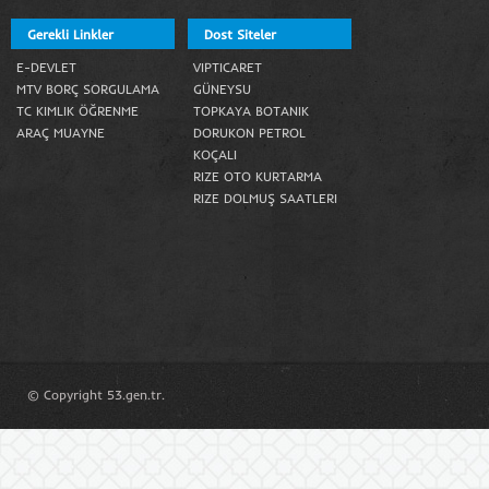
Gerekli Linkler
Dost Siteler
E-DEVLET
VIPTICARET
MTV BORÇ SORGULAMA
GÜNEYSU
TC KIMLIK ÖĞRENME
TOPKAYA BOTANIK
ARAÇ MUAYNE
DORUKON PETROL
KOÇALI
RIZE OTO KURTARMA
RIZE DOLMUŞ SAATLERI
© Copyright 53.gen.tr.